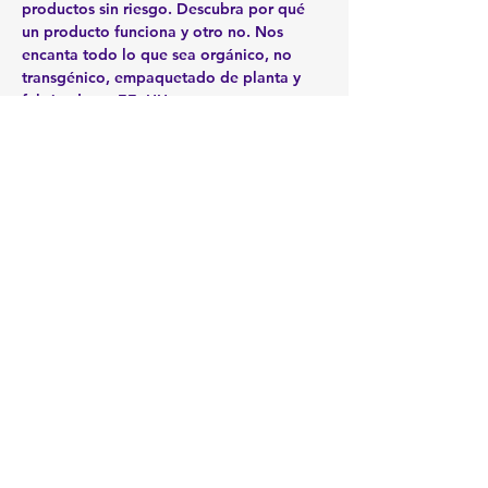
productos sin riesgo. Descubra por qué 
un producto funciona y otro no. Nos 
encanta todo lo que sea orgánico, no 
transgénico, empaquetado de planta y 
A quién conoces que tenga dolor 
crónico, inflamación, problemas 
digestivos, insomnio, ansiedad... ¡Trae a 
un amigo!

Compartir este evento