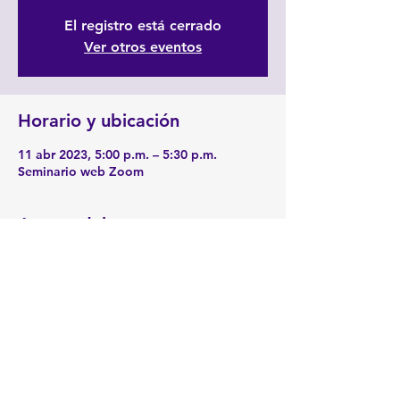
El registro está cerrado
Ver otros eventos
Horario y ubicación
11 abr 2023, 5:00 p.m. – 5:30 p.m.
Seminario web Zoom
Acerca del evento
Enlace 
Zoom:
https://zoom.us/j/2190229741
Compartir este evento