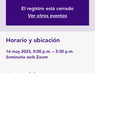
El registro está cerrado
Ver otros eventos
Horario y ubicación
16 may 2023, 5:00 p.m. – 5:30 p.m.
Seminario web Zoom
Acerca del evento
Enlace 
Zoom:
https://zoom.us/j/2190229741
Compartir este evento