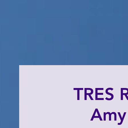
TRES R
Amy 