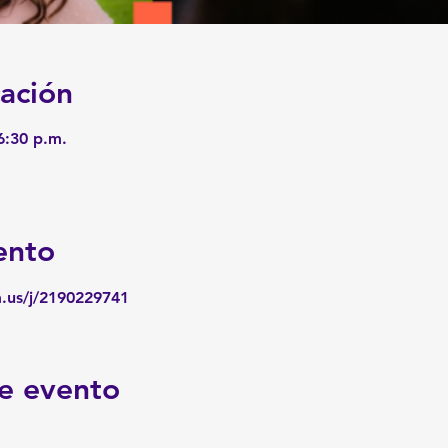
cación
6:30 p.m.
ento
m.us/j/2190229741
e evento