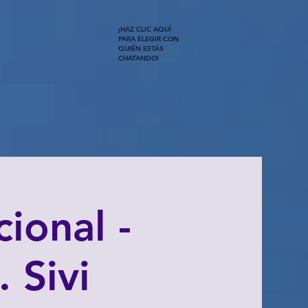
¡HAZ CLIC AQUÍ
PARA ELEGIR CON
QUIÉN ESTÁS
CHATANDO!
ional -
 Sivi