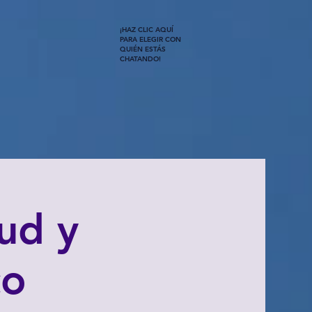
¡HAZ CLIC AQUÍ
PARA ELEGIR CON
QUIÉN ESTÁS
CHATANDO!
ud y
co