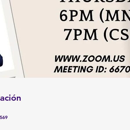
cación
0569