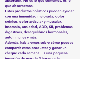
absorción. No es lo que comemos, es lo 
que absorbemos.
Estos productos holísticos pueden ayudar 
con una inmunidad mejorada, dolor 
crónico, dolor articular y muscular, 
insomnio, ansiedad, ADD, SII, problemas 
digestivos, desequilibrios hormonales, 
autoinmunes y más.
Además, hablaremos sobre cómo puedes 
compartir estos productos y ganar un 
cheque cada semana. Es una pequeña 
inversión de más de 3 horas cada 
semana. Le enseñamos cómo construir su 
propio negocio holístico de salud y 
bienestar desde el hogar, a tiempo 
parcial durante los próximos 2 a 5 años. 
Se trata de la tecnología adecuada, los 
productos y el momento adecuado.
Enlace de Zoom: 
https://zoom.us./j/99798611694
Este evento tiene un grupo. Puedes unirte