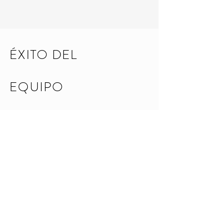
ÉXITO DEL
EQUIPO
Desde el 20 de febrero de 2023,
nuestro equipo ha logrado un éxito
notable, generando un volumen de
$417,307. Somos una fuerza a tener en
cuenta en la industria, impulsada por la
dedicación y el compromiso con la
excelencia. Únase a nosotros y
aproveche nuestra experiencia en
publicidad para elevar su propio éxito.