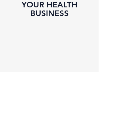
YOUR HEALTH
BUSINESS
ÉXITO DEL
EQUIPO
Desde el 20 de febrero de 2023,
nuestro equipo ha logrado un éxito