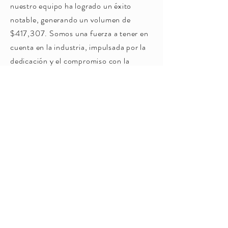
nuestro equipo ha logrado un éxito
notable, generando un volumen de
$417,307. Somos una fuerza a tener en
cuenta en la industria, impulsada por la
dedicación y el compromiso con la
excelencia. Únase a nosotros y
aproveche nuestra experiencia en
publicidad para elevar su propio éxito.
Juntos lograremos un impacto duradero
y lograremos resultados extraordinarios.