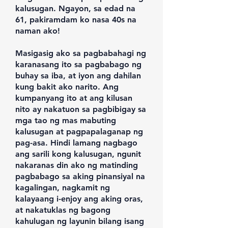
kalusugan. Ngayon, sa edad na
61, pakiramdam ko nasa 40s na
naman ako!
Masigasig ako sa pagbabahagi ng
karanasang ito sa pagbabago ng
buhay sa iba, at iyon ang dahilan
kung bakit ako narito. Ang
kumpanyang ito at ang kilusan
nito ay nakatuon sa pagbibigay sa
mga tao ng mas mabuting
kalusugan at pagpapalaganap ng
pag-asa. Hindi lamang nagbago
ang sarili kong kalusugan, ngunit
nakaranas din ako ng matinding
pagbabago sa aking pinansiyal na
kagalingan, nagkamit ng
kalayaang i-enjoy ang aking oras,
at nakatuklas ng bagong
kahulugan ng layunin bilang isang