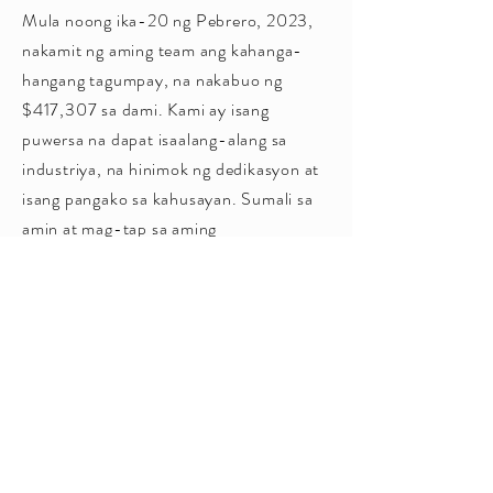
Mula noong ika-20 ng Pebrero, 2023,
nakamit ng aming team ang kahanga-
hangang tagumpay, na nakabuo ng
$417,307 sa dami. Kami ay isang
puwersa na dapat isaalang-alang sa
industriya, na hinimok ng dedikasyon at
isang pangako sa kahusayan. Sumali sa
amin at mag-tap sa aming
kadalubhasaan sa advertising upang
iangat ang iyong sariling tagumpay.
Magkasama, gagawa tayo ng
pangmatagalang epekto at makakamit
ang mga hindi pangkaraniwang resulta.