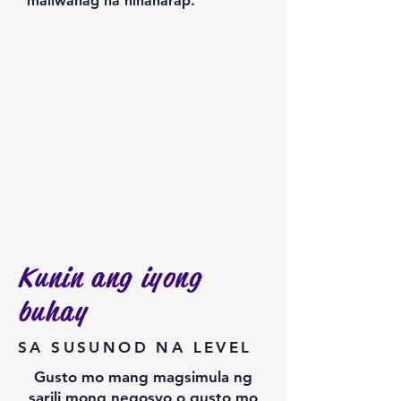
maliwanag na hinaharap.
Kunin ang iyong
buhay
SA SUSUNOD NA LEVEL
Gusto mo mang magsimula ng
sarili mong negosyo o gusto mo