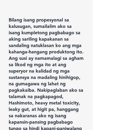
Bilang isang propesyonal sa
kalusugan, sumailalim ako sa
isang kumpletong pagbabago sa
aking sariling kapakanan sa
sandaling natuklasan ko ang mga
kahanga-hangang produktong ito.
Ang susi ay namamalagi sa agham
sa likod ng mga ito at ang
superyor na kalidad ng mga
sustansya na madaling hinihigop,
na gumagawa ng lahat ng
pagkakaiba. Nakipaglaban ako sa
talamak na pagkapagod,
Hashimoto, heavy metal toxicity,
leaky gut, at higit pa, hanggang
sa nakaranas ako ng isang
kapansin-pansing pagbabago
tungo sa hindi kapani-paniwalang