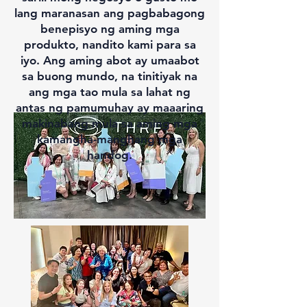
lang maranasan ang pagbabagong
benepisyo ng aming mga
produkto, nandito kami para sa
iyo. Ang aming abot ay umaabot
sa buong mundo, na tinitiyak na
ang mga tao mula sa lahat ng
antas ng pamumuhay ay maaaring
makinabang mula sa aming mga
kamangha-manghang mga
handog.