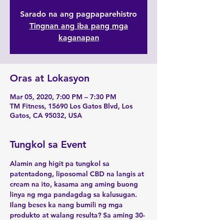
Sarado na ang pagpaparehistro
Tingnan ang iba pang mga
kaganapan
Oras at Lokasyon
Mar 05, 2020, 7:00 PM – 7:30 PM
TM Fitness, 15690 Los Gatos Blvd, Los
Gatos, CA 95032, USA
Tungkol sa Event
Alamin ang higit pa tungkol sa 
patentadong, liposomal CBD na langis at 
cream na ito, kasama ang aming buong 
linya ng mga pandagdag sa kalusugan. 
Ilang beses ka nang bumili ng mga 
produkto at walang resulta? Sa aming 30-