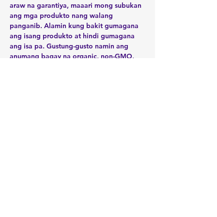
araw na garantiya, maaari mong subukan 
ang mga produkto nang walang 
panganib. Alamin kung bakit gumagana 
ang isang produkto at hindi gumagana 
ang isa pa. Gustung-gusto namin ang 
anumang bagay na organic, non-GMO, 
Sino ang kilala mo na may talamak na 
sakit, pamamaga, mga isyu sa pagtunaw, 
hindi pagkakatulog, pagkabalisa ..... 
Magdala ng kaibigan!

Ibahagi ang Event na Ito