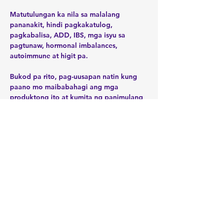
Matutulungan ka nila sa malalang 
pananakit, hindi pagkakatulog, 
pagkabalisa, ADD, IBS, mga isyu sa 
pagtunaw, hormonal imbalances, 
Bukod pa rito, pag-uusapan natin kung 
paano mo maibabahagi ang mga 
produktong ito at kumita ng panimulang 
kita na $100 - $500 bawat linggo. Ito ay 
isang maliit na pamumuhunan ng 5 - 15 
oras bawat linggo. Itinuturo namin sa iyo 
kung paano bumuo ng sarili mong 
negosyong pangkalusugan at 
pangkalusugan na part-time sa susunod 
na 2 - 5 taon. Ito ay tungkol sa tamang 
produkto at tamang timing. 
Mag-zoom Link: 
https://zoom.us/meeting/register/upwrf-
2srDkixMrgaKmbuCYkYCHmC1Ir5w 