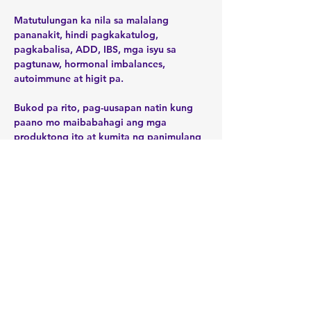
Matutulungan ka nila sa malalang 
pananakit, hindi pagkakatulog, 
pagkabalisa, ADD, IBS, mga isyu sa 
pagtunaw, hormonal imbalances, 
Bukod pa rito, pag-uusapan natin kung 
paano mo maibabahagi ang mga 
produktong ito at kumita ng panimulang 
kita na $100 - $500 bawat linggo. Ito ay 
isang maliit na pamumuhunan ng 5 - 15 
oras bawat linggo. Itinuturo namin sa iyo 
kung paano bumuo ng sarili mong 
negosyong pangkalusugan at 
pangkalusugan na part-time sa susunod 
na 2 - 5 taon. Ito ay tungkol sa tamang 
produkto at tamang timing. 
Mag-zoom Link: 
https://zoom.us/meeting/register/upwrf-
2srDkixMrgaKmbuCYkYCHmC1Ir5w 