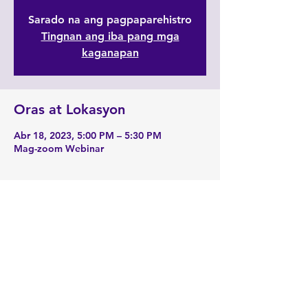
Sarado na ang pagpaparehistro
Tingnan ang iba pang mga
kaganapan
Oras at Lokasyon
Abr 18, 2023, 5:00 PM – 5:30 PM
Mag-zoom Webinar
Tungkol sa Event
Mag-zoom 
Link:
https://zoom.us/j/2190229741
Ibahagi ang Event na Ito