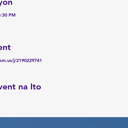
yon
5:30 PM
ent
oom.us/j/2190229741
vent na Ito