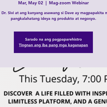
Mar, May 02
  |  
Mag-zoom Webinar
i Dr. Sivi at ang kanyang asawang si Dave ay magpapakita 
pangkalahatang ideya ng produkto at negosyo.
Sarado na ang pagpaparehistro
Tingnan ang iba pang mga kaganapan