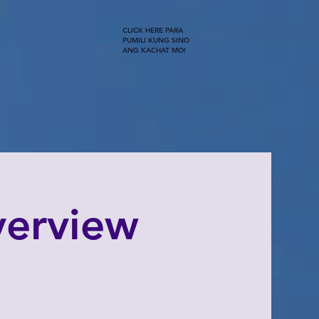
CLICK HERE PARA
PUMILI KUNG SINO
ANG KACHAT MO!
verview