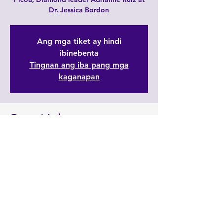
Dr. Jessica Bordon
Ang mga tiket ay hindi
ibinebenta
Tingnan ang iba pang mga
kaganapan
Oras at Lokasyon
Ene 12, 2022, 6:00 PM
https://zoom.us/j/7600434384
Ibahagi ang Event na Ito