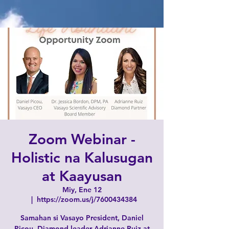
Zoom Webinar -
Holistic na Kalusugan
at Kaayusan
Miy, Ene 12
  |  
https://zoom.us/j/7600434384
Samahan si Vasayo President, Daniel
Picou, Diamond leader Adrianne Ruiz at