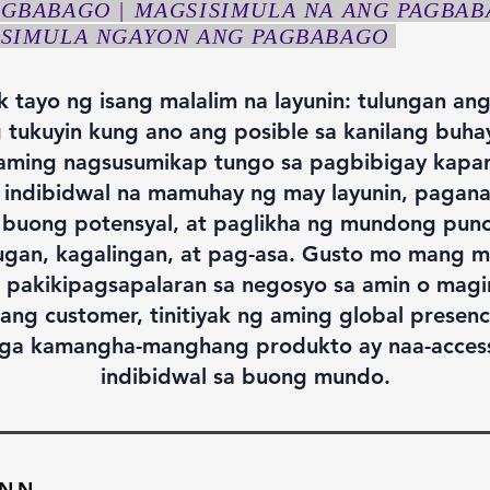
AGBABAGO | MAGSISIMULA NA ANG PAGBAB
ISIMULA NGAYON ANG PAGBABAGO
k tayo ng isang malalim na layunin: tulungan an
 tukuyin kung ano ang posible sa kanilang buh
ming nagsusumikap tungo sa pagbibigay kapa
 indibidwal na mamuhay ng may layunin, pagana
 buong potensyal, at paglikha ng mundong puno
ugan, kagalingan, at pag-asa. Gusto mo mang 
g pakikipagsapalaran sa negosyo sa amin o magi
ng customer, tinitiyak ng aming global presen
ga kamangha-manghang produkto ay naa-acces
indibidwal sa buong mundo.
YNN