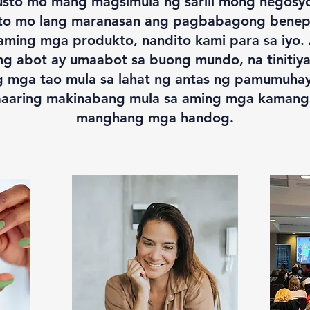
sto mo mang magsimula ng sarili mong negosy
to mo lang maranasan ang pagbabagong benep
aming mga produkto, nandito kami para sa iyo.
ng abot ay umaabot sa buong mundo, na tinitiya
g mga tao mula sa lahat ng antas ng pamumuhay
aaring makinabang mula sa aming mga kamang
manghang mga handog.