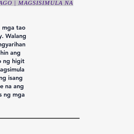
AGO | MAGSISIMULA NA
g mga tao
ay. Walang
ngyarihan
hin ang
 ng higit
magsimula
ng isang
ce na ang
s ng mga