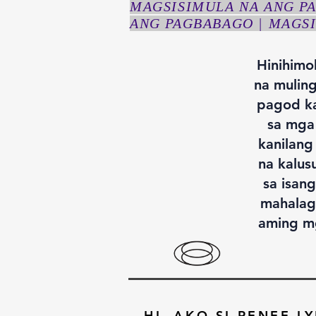
MAGSISIMULA NA ANG P
ANG PAGBABAGO | MAGS
Hinihimo
na muling
pagod ka
sa mga
kanilang
na kalus
sa isan
mahalaga
aming m
HI, AKO SI RENEE L