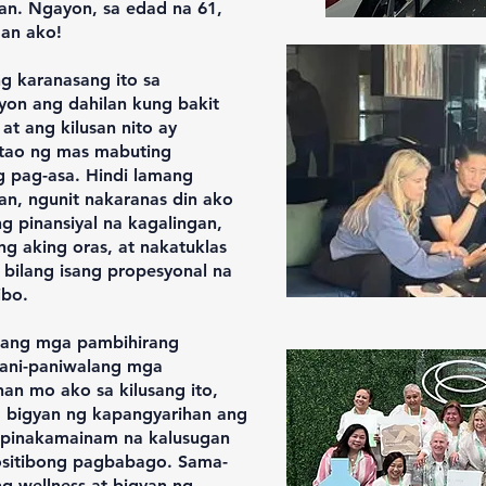
an. Ngayon, sa edad na 61,
an ako!
g karanasang ito sa
yon ang dahilan kung bakit
at ang kilusan nito ay
 tao ng mas mabuting
 pag-asa. Hindi lamang
an, ngunit nakaranas din ako
 pinansiyal na kagalingan,
ng aking oras, at nakatuklas
bilang isang propesyonal na
ibo.
o ang mga pambihirang
pani-paniwalang mga
han mo ako sa kilusang ito,
 bigyan ng kapangyarihan ang
 pinakamainam na kalusugan
positibong pagbabago. Sama-
g wellness at bigyan ng