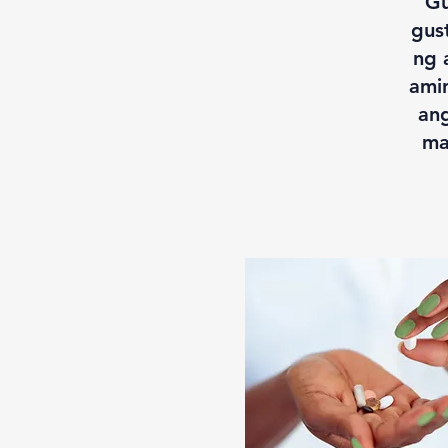
Gu
gus
ng 
ami
an
ma