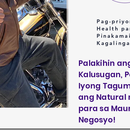
Pag-priyo
Health pa
Pinakama
Kagalinga
Palakihin an
Kalusugan, P
Iyong Tagum
ang Natural
para sa Mau
Negosyo!