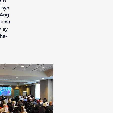
o o
isyo
 Ang
k na
 ay
ha-