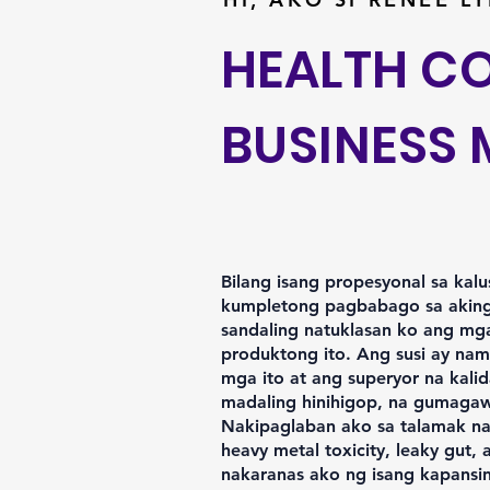
HEALTH C
BUSINESS 
Bilang isang propesyonal sa kalu
kumpletong pagbabago sa aking 
sandaling natuklasan ko ang m
produktong ito. Ang susi ay na
mga ito at ang superyor na kali
madaling hinihigop, na gumagaw
Nakipaglaban ako sa talamak n
heavy metal toxicity, leaky gut, 
nakaranas ako ng isang kapansi