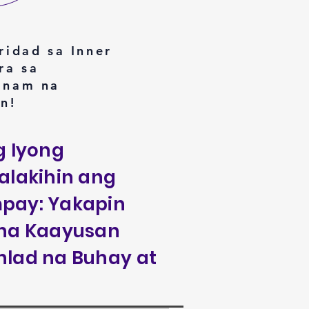
ridad sa Inner
ra sa
inam na
n!
g Iyong
alakihin ang
pay: Yakapin
 na Kaayusan
nlad na Buhay at