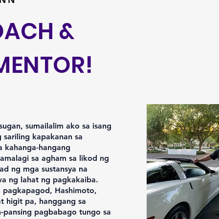
OACH &
MENTOR!
sugan, sumailalim ako sa isang
sariling kapakanan sa
ga kahanga-hangang
mamalagi sa agham sa likod ng
dad ng mga sustansya na
a ng lahat ng pagkakaiba.
a pagkapagod, Hashimoto,
at higit pa, hanggang sa
n-pansing pagbabago tungo sa