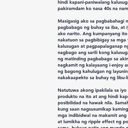
hindi kapani-paniwalang kalusug
pakiramdam ko nasa 40s na nam
Masigasig ako sa pagbabahagi n
pagbabago ng buhay sa iba, at i
ako narito. Ang kumpanyang ito 
nakatuon sa pagbibigay sa mga
kalusugan at pagpapalaganap ng
nagbago ang sarili kong kalusug
ng matinding pagbabago sa aking
nagkamit ng kalayaang i-enjoy a
ng bagong kahulugan ng layunin 
nakakaapekto sa buhay ng libu-l
Natutuwa akong ipakilala sa iy
produkto na ito at ang hindi ka
posibilidad na hawak nila. Sama
kung saan nagsusumikap kaming
mga indibidwal na makamit ang
at lumikha ng ripple effect ng 
sama, buksan natin ang mundo n