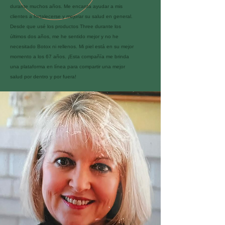
durante muchos años. Me encanta ayudar a mis
clientes a fortalecerse y mejorar su salud en general.
Desde que usé los productos Three durante los
últimos dos años, me he sentido mejor y no he
necesitado Botox ni rellenos. Mi piel está en su mejor
momento a los 67 años. ¡Esta compañía me brinda
una plataforma en línea para compartir una mejor
salud por dentro y por fuera!