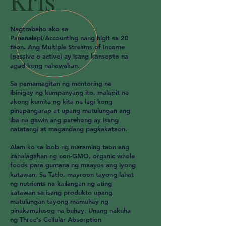
Kris
Nagtrabaho ako sa
Pananalapi/Accounting nang higit sa 20
taon. Ang Multiple Streams of Income
(passive o active) ay isang konsepto na
agad kong nahawakan.
Sa pamamagitan ng mentoring na
ibinigay ng kumpanyang ito, malapit na
akong kumita ng kita na lagi kong
pinapangarap at upang matulungan ang
iba na gawin ang parehong ay isang
natatangi at magandang pagkakataon.
Alam ko sa loob ng maraming taon ang
kahalagahan ng non-GMO, organic whole
foods para gumana ng maayos ang iyong
katawan. Sa Tatlo, mayroon tayong lahat
ng nutrients na kailangan ng ating
katawan sa isang produkto upang
matulungan tayong mamuhay ng
pinakamalusog na buhay. Unang nakuha
ng Three's Cellular Absorption