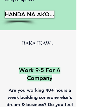
HANDA NA AKO...
BAKA IKAW...
Work 9-5 For A
Company
Are you working 40+ hours a
week building someone else's
dream & business? Do you feel