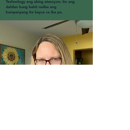
Technology ang aking atensyon; ito ang
dahilan kung bakit naiiba ang
kumpanyang ito kaysa sa iba pa.
PANGKALAHATANG-
IDEYA ng KOMPANYA